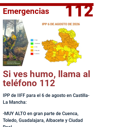
112
Emergencias
fe del Ejecutivo castellanomanchego, Emiliano García-Page, 
Si ves humo, llama al
teléfono 112
IPP de IIFF para el 6 de agosto en Castilla-
La Mancha:
-MUY ALTO en gran parte de Cuenca,
Toledo, Guadalajara, Albacete y Ciudad