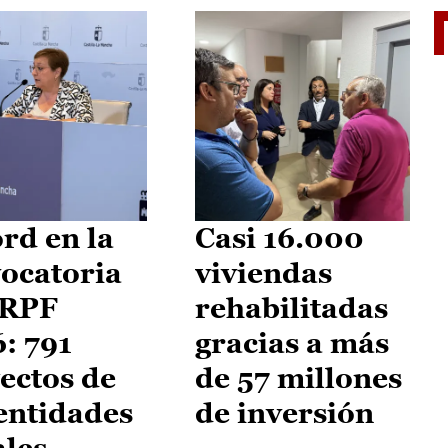
El je
rd en la
Casi 16.000
ocatoria
viviendas
IRPF
rehabilitadas
: 791
gracias a más
ectos de
de 57 millones
entidades
de inversión
ales