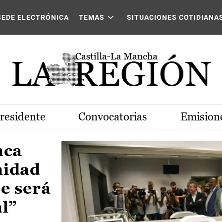
Castilla-La Mancha
SEDE ELECTRÓNICA
TEMAS
SITUACIONES COTIDIANA
Presidente
Convocatorias
Emisione
nca
nidad
e será
al”