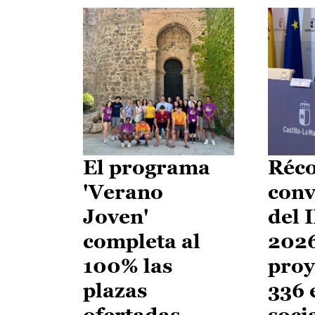
El programa
Réco
'Verano
conv
Joven'
del 
completa al
2026
100% las
proy
plazas
336 
ofertadas
soci