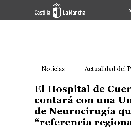
Actualidad de la región de 
Pasar al contenido principal
Noticias
Actualidad del 
El Hospital de Cue
contará con una U
de Neurocirugía qu
“referencia region