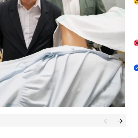
I
I
I
n de Cuenca (CESICU)