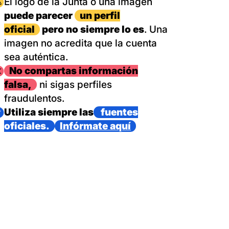
magen
El logo de la Junta o una imagen
puede parecer
un perfil
oficial
pero no siempre lo es
. Una
imagen no acredita que la cuenta
sea auténtica.
magen
No compartas información
falsa,
ni sigas perfiles
fraudulentos.
magen
Utiliza siempre las
fuentes
oficiales.
Infórmate aquí