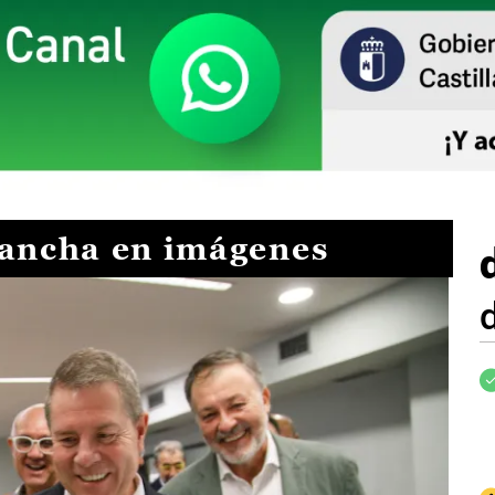
Mancha en imágenes
I