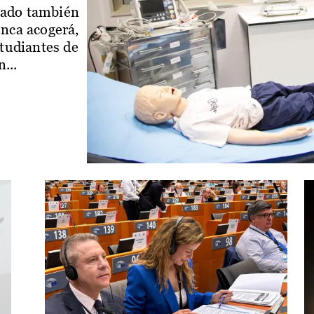
iado también
enca acogerá,
studiantes de
...