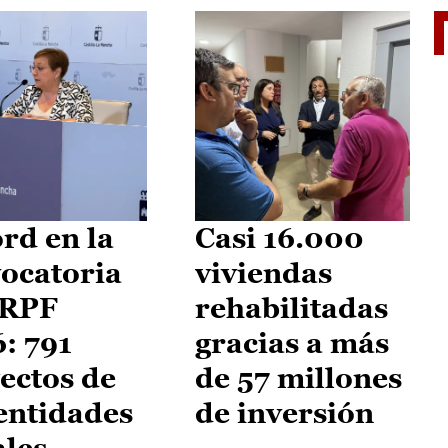
El je
rd en la
Casi 16.000
ocatoria
viviendas
IRPF
rehabilitadas
: 791
gracias a más
ectos de
de 57 millones
entidades
de inversión
ales