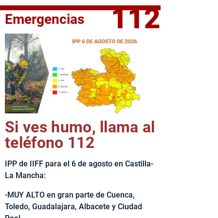
112
Emergencias
fe del Ejecutivo castellanomanchego, Emiliano García-Page, 
Si ves humo, llama al
teléfono 112
IPP de IIFF para el 6 de agosto en Castilla-
La Mancha:
-MUY ALTO en gran parte de Cuenca,
Toledo, Guadalajara, Albacete y Ciudad