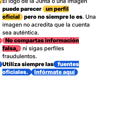
magen
El logo de la Junta o una imagen
puede parecer
un perfil
oficial
pero no siempre lo es
. Una
imagen no acredita que la cuenta
sea auténtica.
magen
No compartas información
falsa,
ni sigas perfiles
fraudulentos.
magen
Utiliza siempre las
fuentes
oficiales.
Infórmate aquí