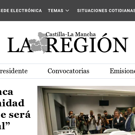
Castilla-La Mancha
SEDE ELECTRÓNICA
TEMAS
SITUACIONES COTIDIANA
Presidente
Convocatorias
Emisione
nca
nidad
e será
al”