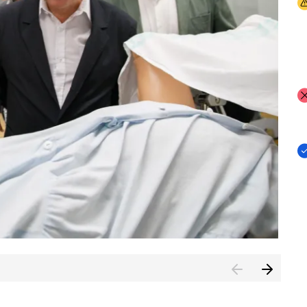
I
I
I
n de Cuenca (CESICU)