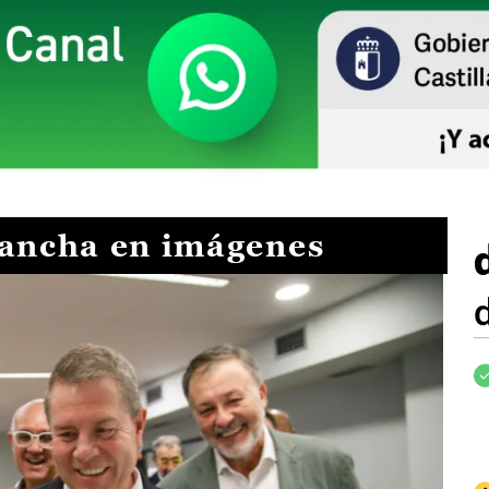
Mancha en imágenes
I