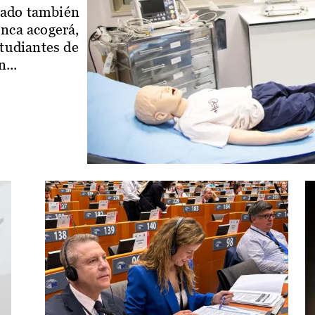
iado también
enca acogerá,
studiantes de
...