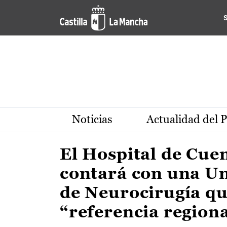
Actualidad de la región de 
Pasar al contenido principal
Noticias
Actualidad del 
El Hospital de Cue
contará con una U
de Neurocirugía qu
“referencia region