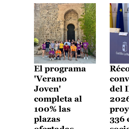
El programa
Réco
'Verano
conv
Joven'
del 
completa al
2026
100% las
proy
plazas
336 
ofertadas
soci