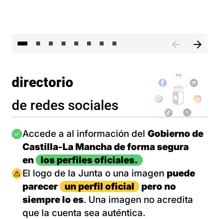
El 
directorio
de redes sociales
Imagen
Accede a al información del
Gobierno de
Castilla-La Mancha de forma segura
en
los perfiles oficiales.
Imagen
El logo de la Junta o una imagen
puede
parecer
un perfil oficial
pero no
siempre lo es
. Una imagen no acredita
que la cuenta sea auténtica.