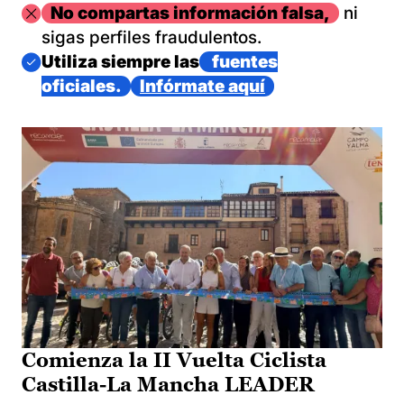
Imagen
No compartas información falsa,
ni
sigas perfiles fraudulentos.
Imagen
Utiliza siempre las
fuentes
oficiales.
Infórmate aquí
Comienza la II Vuelta Ciclista
Castilla-La Mancha LEADER