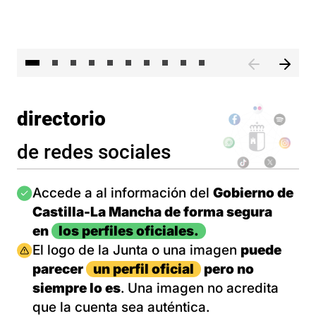
II 
directorio
de redes sociales
Imagen
Accede a al información del
Gobierno de
Castilla-La Mancha de forma segura
en
los perfiles oficiales.
Imagen
El logo de la Junta o una imagen
puede
parecer
un perfil oficial
pero no
siempre lo es
. Una imagen no acredita
que la cuenta sea auténtica.