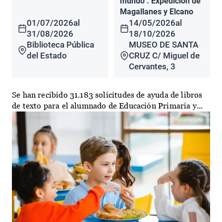
mundo". Expedición de
Magallanes y Elcano
01/07/2026
al
14/05/2026
al
31/08/2026
18/10/2026
Biblioteca Pública
MUSEO DE SANTA
del Estado
CRUZ C/ Miguel de
Cervantes, 3
Se han recibido 31.183 solicitudes de ayuda de libros
de texto para el alumnado de Educación Primaria y...