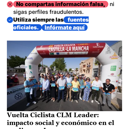
Imagen
No compartas información falsa,
ni
sigas perfiles fraudulentos.
Imagen
Utiliza siempre las
fuentes
oficiales.
Infórmate aquí
Vuelta Ciclista CLM Leader:
impacto social y económico en el