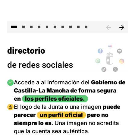
II 
directorio
de redes sociales
Imagen
Accede a al información del
Gobierno de
Castilla-La Mancha de forma segura
en
los perfiles oficiales.
Imagen
El logo de la Junta o una imagen
puede
parecer
un perfil oficial
pero no
siempre lo es
. Una imagen no acredita
que la cuenta sea auténtica.