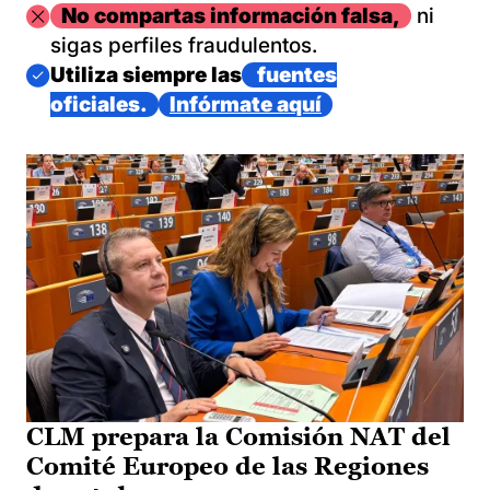
Imagen
No compartas información falsa,
ni
sigas perfiles fraudulentos.
Imagen
Utiliza siempre las
fuentes
oficiales.
Infórmate aquí
CLM prepara la Comisión NAT del
Comité Europeo de las Regiones