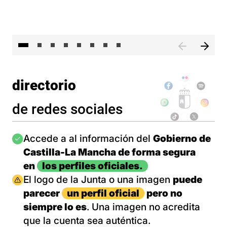
El 
directorio
de redes sociales
Imagen
Accede a al información del
Gobierno de
Castilla-La Mancha de forma segura
en
los perfiles oficiales.
Imagen
El logo de la Junta o una imagen
puede
parecer
un perfil oficial
pero no
siempre lo es
. Una imagen no acredita
que la cuenta sea auténtica.