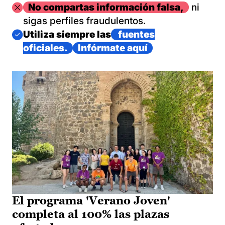
Imagen
No compartas información falsa,
ni
sigas perfiles fraudulentos.
Imagen
Utiliza siempre las
fuentes
oficiales.
Infórmate aquí
El programa 'Verano Joven'
completa al 100% las plazas