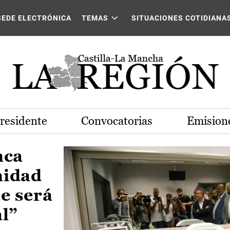
Castilla-La Mancha
SEDE ELECTRÓNICA
TEMAS
SITUACIONES COTIDIANA
Presidente
Convocatorias
Emisione
nca
nidad
e será
al”