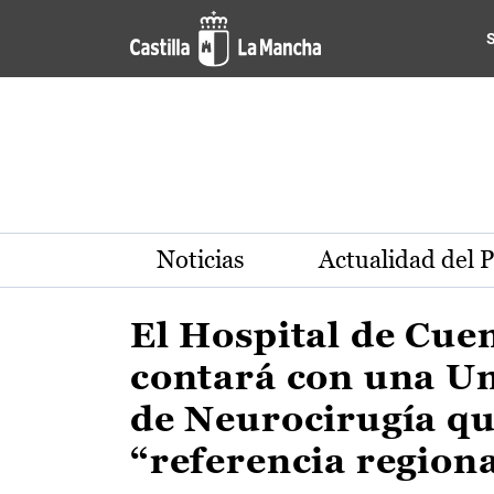
Actualidad de la región de 
Pasar al contenido principal
Noticias
Actualidad del 
El Hospital de Cue
contará con una U
de Neurocirugía qu
“referencia region