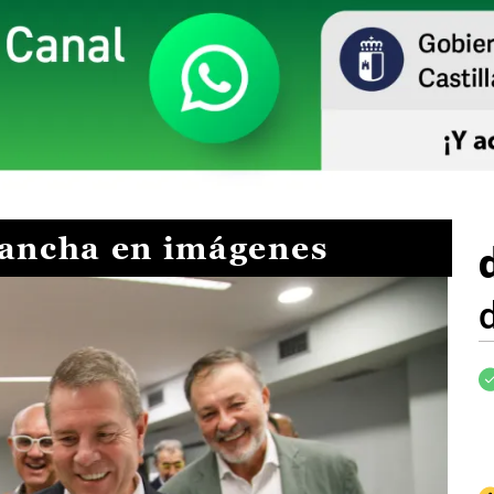
Mancha en imágenes
I