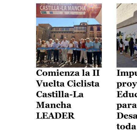
Comienza la II
Impu
Vuelta Ciclista
proy
Castilla-La
Edu
Mancha
para
LEADER
Desa
toda