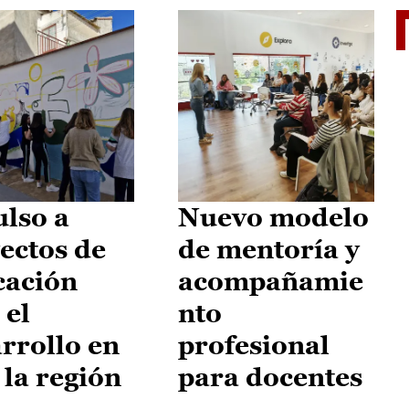
El je
lso a
Nuevo modelo
ectos de
de mentoría y
cación
acompañamie
 el
nto
rrollo en
profesional
 la región
para docentes