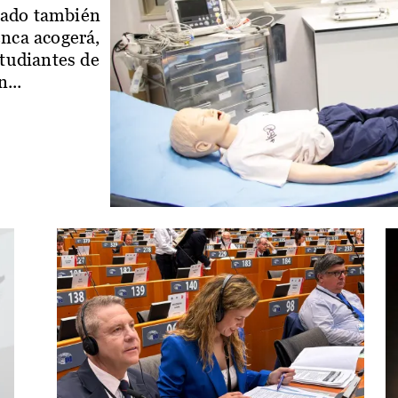
iado también
enca acogerá,
studiantes de
...