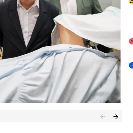
I
I
I
n de Cuenca (CESICU)