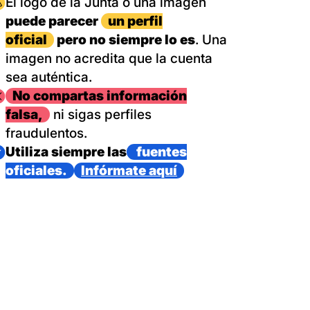
magen
El logo de la Junta o una imagen
puede parecer
un perfil
oficial
pero no siempre lo es
. Una
imagen no acredita que la cuenta
sea auténtica.
magen
No compartas información
falsa,
ni sigas perfiles
fraudulentos.
magen
Utiliza siempre las
fuentes
oficiales.
Infórmate aquí