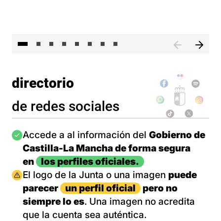
El 
directorio
de redes sociales
Imagen
Accede a al información del
Gobierno de
Castilla-La Mancha de forma segura
en
los perfiles oficiales.
Imagen
El logo de la Junta o una imagen
puede
parecer
un perfil oficial
pero no
siempre lo es
. Una imagen no acredita
que la cuenta sea auténtica.