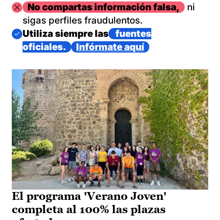
Imagen
No compartas información falsa,
ni
sigas perfiles fraudulentos.
Imagen
Utiliza siempre las
fuentes
oficiales.
Infórmate aquí
El programa 'Verano Joven'
completa al 100% las plazas