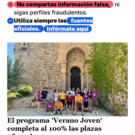
Imagen
No compartas información falsa,
ni
sigas perfiles fraudulentos.
Imagen
Utiliza siempre las
fuentes
oficiales.
Infórmate aquí
El programa 'Verano Joven'
completa al 100% las plazas