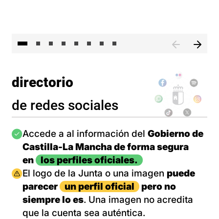
El 
directorio
de redes sociales
Imagen
Accede a al información del
Gobierno de
Castilla-La Mancha de forma segura
en
los perfiles oficiales.
Imagen
El logo de la Junta o una imagen
puede
parecer
un perfil oficial
pero no
siempre lo es
. Una imagen no acredita
que la cuenta sea auténtica.