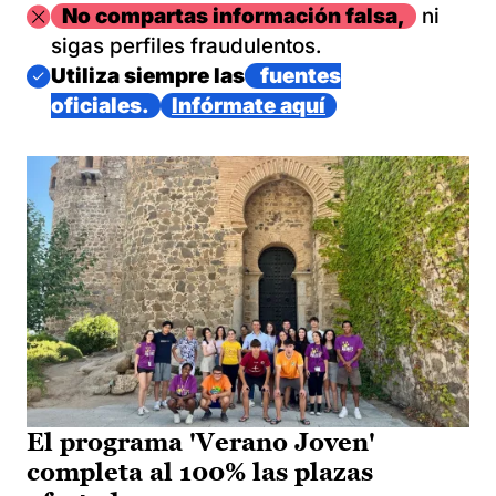
Imagen
No compartas información falsa,
ni
sigas perfiles fraudulentos.
Imagen
Utiliza siempre las
fuentes
oficiales.
Infórmate aquí
El programa 'Verano Joven'
completa al 100% las plazas