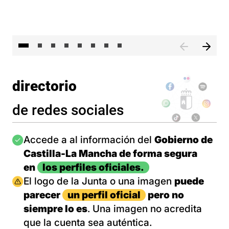
El 
directorio
de redes sociales
Imagen
Accede a al información del
Gobierno de
Castilla-La Mancha de forma segura
en
los perfiles oficiales.
Imagen
El logo de la Junta o una imagen
puede
parecer
un perfil oficial
pero no
siempre lo es
. Una imagen no acredita
que la cuenta sea auténtica.