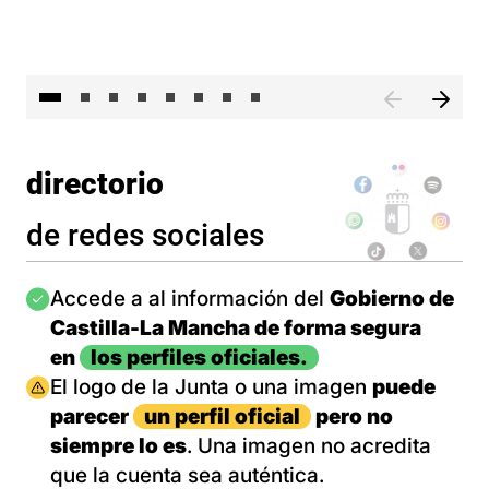
El 
directorio
de redes sociales
Imagen
Accede a al información del
Gobierno de
Castilla-La Mancha de forma segura
en
los perfiles oficiales.
Imagen
El logo de la Junta o una imagen
puede
parecer
un perfil oficial
pero no
siempre lo es
. Una imagen no acredita
que la cuenta sea auténtica.