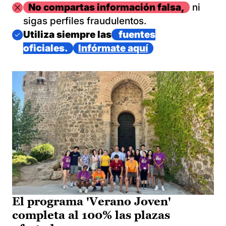
Imagen
No compartas información falsa,
ni
sigas perfiles fraudulentos.
Imagen
Utiliza siempre las
fuentes
oficiales.
Infórmate aquí
El programa 'Verano Joven'
completa al 100% las plazas