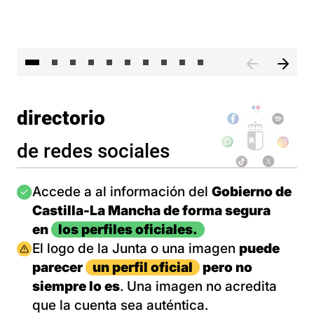
II 
directorio
de redes sociales
Imagen
Accede a al información del
Gobierno de
Castilla-La Mancha de forma segura
en
los perfiles oficiales.
Imagen
El logo de la Junta o una imagen
puede
parecer
un perfil oficial
pero no
siempre lo es
. Una imagen no acredita
que la cuenta sea auténtica.