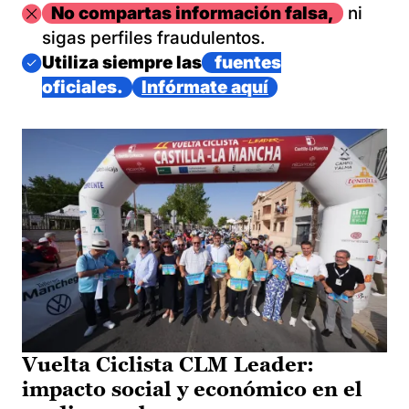
Imagen
No compartas información falsa,
ni
sigas perfiles fraudulentos.
Imagen
Utiliza siempre las
fuentes
oficiales.
Infórmate aquí
Vuelta Ciclista CLM Leader:
impacto social y económico en el