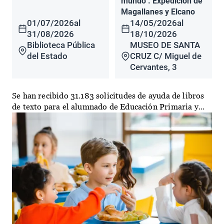
mundo". Expedición de
Magallanes y Elcano
01/07/2026
al
14/05/2026
al
31/08/2026
18/10/2026
Biblioteca Pública
MUSEO DE SANTA
del Estado
CRUZ C/ Miguel de
Cervantes, 3
Se han recibido 31.183 solicitudes de ayuda de libros
de texto para el alumnado de Educación Primaria y...