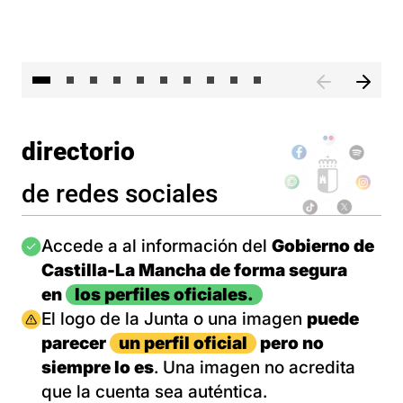
II 
directorio
de redes sociales
Imagen
Accede a al información del
Gobierno de
Castilla-La Mancha de forma segura
en
los perfiles oficiales.
Imagen
El logo de la Junta o una imagen
puede
parecer
un perfil oficial
pero no
siempre lo es
. Una imagen no acredita
que la cuenta sea auténtica.