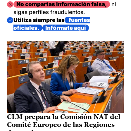
Imagen
No compartas información falsa,
ni
sigas perfiles fraudulentos.
Imagen
Utiliza siempre las
fuentes
oficiales.
Infórmate aquí
CLM prepara la Comisión NAT del
Comité Europeo de las Regiones