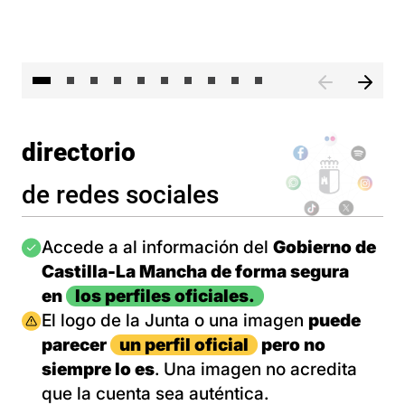
II 
directorio
de redes sociales
Imagen
Accede a al información del
Gobierno de
Castilla-La Mancha de forma segura
en
los perfiles oficiales.
Imagen
El logo de la Junta o una imagen
puede
parecer
un perfil oficial
pero no
siempre lo es
. Una imagen no acredita
que la cuenta sea auténtica.