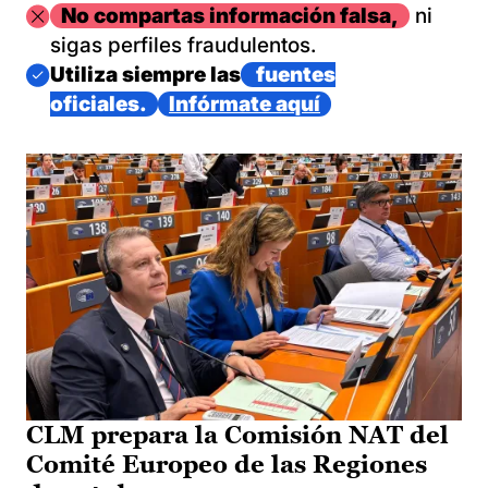
Imagen
No compartas información falsa,
ni
sigas perfiles fraudulentos.
Imagen
Utiliza siempre las
fuentes
oficiales.
Infórmate aquí
CLM prepara la Comisión NAT del
Comité Europeo de las Regiones