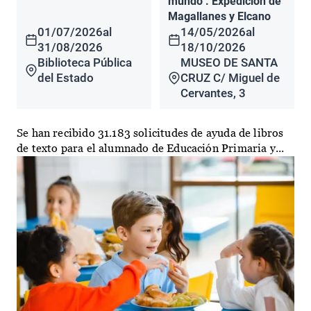
mundo". Expedición de
Magallanes y Elcano
01/07/2026
al
14/05/2026
al
31/08/2026
18/10/2026
Biblioteca Pública
MUSEO DE SANTA
del Estado
CRUZ C/ Miguel de
Cervantes, 3
Se han recibido 31.183 solicitudes de ayuda de libros
de texto para el alumnado de Educación Primaria y...