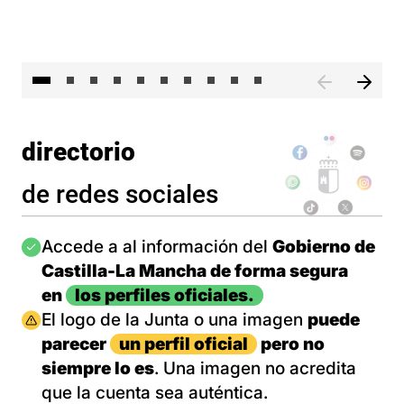
II 
directorio
de redes sociales
Imagen
Accede a al información del
Gobierno de
Castilla-La Mancha de forma segura
en
los perfiles oficiales.
Imagen
El logo de la Junta o una imagen
puede
parecer
un perfil oficial
pero no
siempre lo es
. Una imagen no acredita
que la cuenta sea auténtica.