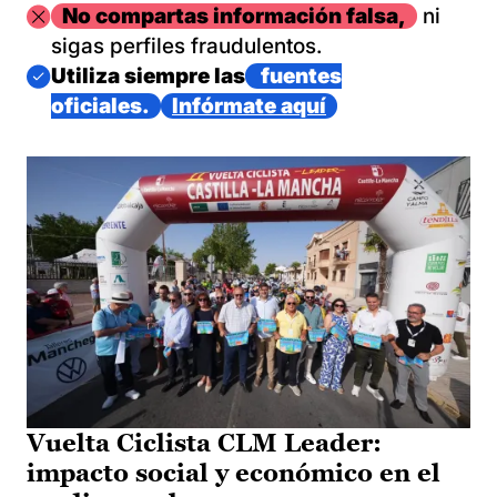
Imagen
No compartas información falsa,
ni
sigas perfiles fraudulentos.
Imagen
Utiliza siempre las
fuentes
oficiales.
Infórmate aquí
Vuelta Ciclista CLM Leader:
impacto social y económico en el