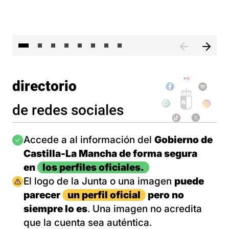
El 
directorio
de redes sociales
Imagen
Accede a al información del
Gobierno de
Castilla-La Mancha de forma segura
en
los perfiles oficiales.
Imagen
El logo de la Junta o una imagen
puede
parecer
un perfil oficial
pero no
siempre lo es
. Una imagen no acredita
que la cuenta sea auténtica.