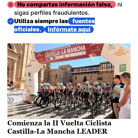
Imagen
No compartas información falsa,
ni
sigas perfiles fraudulentos.
Imagen
Utiliza siempre las
fuentes
oficiales.
Infórmate aquí
Comienza la II Vuelta Ciclista
Castilla-La Mancha LEADER