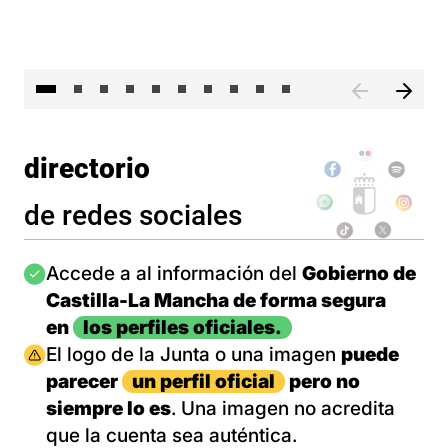
II 
directorio
de redes sociales
Imagen
Accede a al información del
Gobierno de
Castilla-La Mancha de forma segura
en
los perfiles oficiales.
Imagen
El logo de la Junta o una imagen
puede
parecer
un perfil oficial
pero no
siempre lo es
. Una imagen no acredita
que la cuenta sea auténtica.