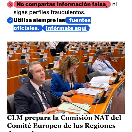
Imagen
No compartas información falsa,
ni
sigas perfiles fraudulentos.
Imagen
Utiliza siempre las
fuentes
oficiales.
Infórmate aquí
CLM prepara la Comisión NAT del
Comité Europeo de las Regiones