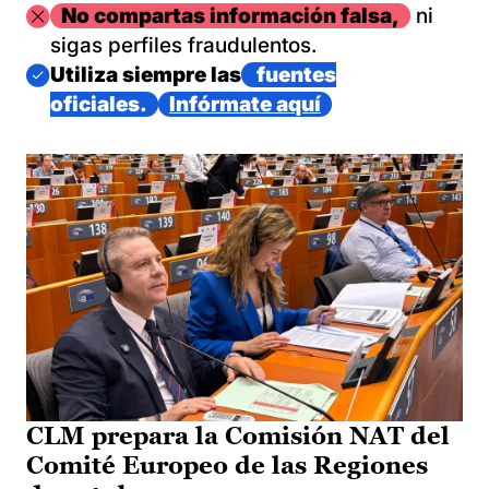
Imagen
No compartas información falsa,
ni
sigas perfiles fraudulentos.
Imagen
Utiliza siempre las
fuentes
oficiales.
Infórmate aquí
CLM prepara la Comisión NAT del
Comité Europeo de las Regiones