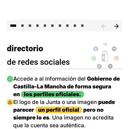
II 
directorio
de redes sociales
Imagen
Accede a al información del
Gobierno de
Castilla-La Mancha de forma segura
en
los perfiles oficiales.
Imagen
El logo de la Junta o una imagen
puede
parecer
un perfil oficial
pero no
siempre lo es
. Una imagen no acredita
que la cuenta sea auténtica.