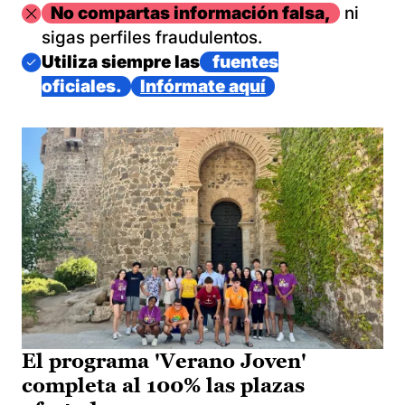
Imagen
No compartas información falsa,
ni
sigas perfiles fraudulentos.
Imagen
Utiliza siempre las
fuentes
oficiales.
Infórmate aquí
El programa 'Verano Joven'
completa al 100% las plazas