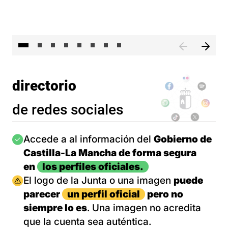
El 
directorio
de redes sociales
Imagen
Accede a al información del
Gobierno de
Castilla-La Mancha de forma segura
en
los perfiles oficiales.
Imagen
El logo de la Junta o una imagen
puede
parecer
un perfil oficial
pero no
siempre lo es
. Una imagen no acredita
que la cuenta sea auténtica.