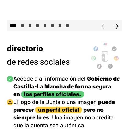
El 
directorio
de redes sociales
Imagen
Accede a al información del
Gobierno de
Castilla-La Mancha de forma segura
en
los perfiles oficiales.
Imagen
El logo de la Junta o una imagen
puede
parecer
un perfil oficial
pero no
siempre lo es
. Una imagen no acredita
que la cuenta sea auténtica.