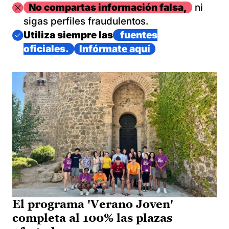
Imagen
No compartas información falsa,
ni
sigas perfiles fraudulentos.
Imagen
Utiliza siempre las
fuentes
oficiales.
Infórmate aquí
El programa 'Verano Joven'
completa al 100% las plazas