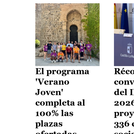
El programa
Réco
'Verano
conv
Joven'
del 
completa al
2026
100% las
proy
plazas
336 
ofertadas
soci