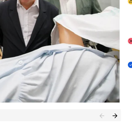
I
I
I
n de Cuenca (CESICU)