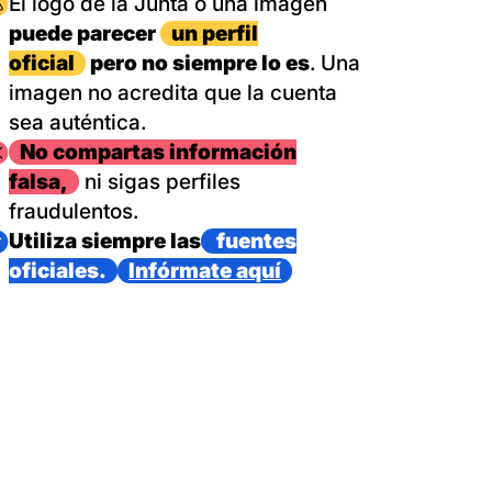
magen
El logo de la Junta o una imagen
puede parecer
un perfil
oficial
pero no siempre lo es
. Una
imagen no acredita que la cuenta
sea auténtica.
magen
No compartas información
falsa,
ni sigas perfiles
fraudulentos.
magen
Utiliza siempre las
fuentes
oficiales.
Infórmate aquí