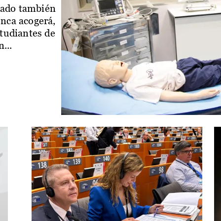
iado también
enca acogerá,
studiantes de
...