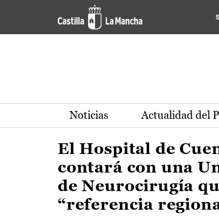
Actualidad de la región de 
Pasar al contenido principal
Noticias
Actualidad del 
El Hospital de Cue
contará con una U
de Neurocirugía qu
“referencia region