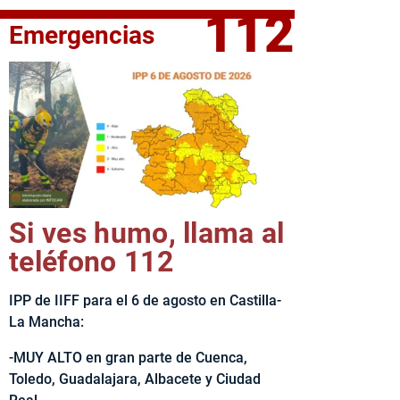
112
Emergencias
fe del Ejecutivo castellanomanchego, Emiliano García-Page, 
Si ves humo, llama al
teléfono 112
IPP de IIFF para el 6 de agosto en Castilla-
La Mancha:
-MUY ALTO en gran parte de Cuenca,
Toledo, Guadalajara, Albacete y Ciudad