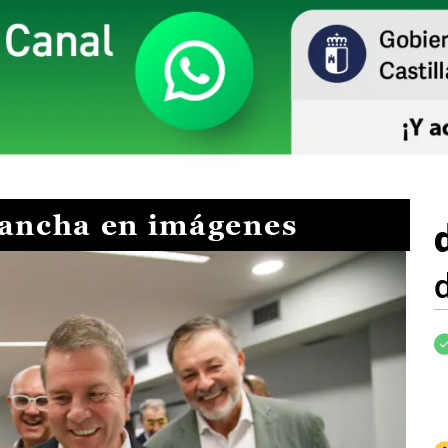
Mancha en imágenes
I