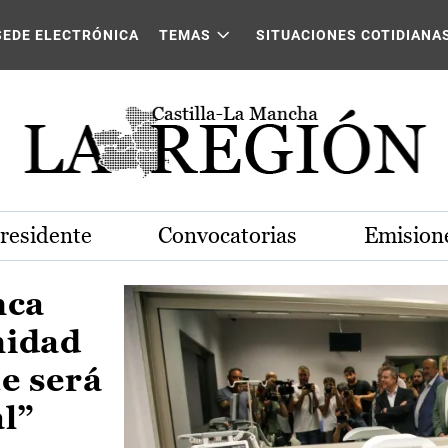
Castilla-La Mancha
SEDE ELECTRÓNICA
TEMAS
SITUACIONES COTIDIANA
Presidente
Convocatorias
Emisione
nca
nidad
e será
al”