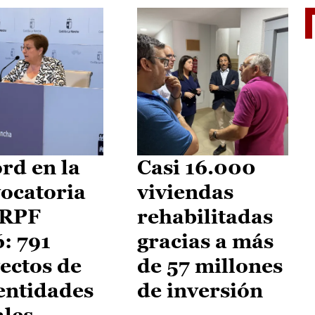
El je
rd en la
Casi 16.000
ocatoria
viviendas
IRPF
rehabilitadas
: 791
gracias a más
ectos de
de 57 millones
entidades
de inversión
ales