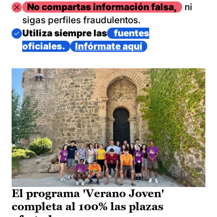
Imagen
No compartas información falsa,
ni
sigas perfiles fraudulentos.
Imagen
Utiliza siempre las
fuentes
oficiales.
Infórmate aquí
El programa 'Verano Joven'
completa al 100% las plazas