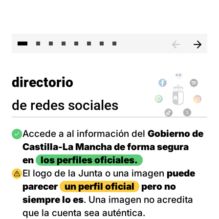
El 
directorio
de redes sociales
Imagen
Accede a al información del
Gobierno de
Castilla-La Mancha de forma segura
en
los perfiles oficiales.
Imagen
El logo de la Junta o una imagen
puede
parecer
un perfil oficial
pero no
siempre lo es
. Una imagen no acredita
que la cuenta sea auténtica.