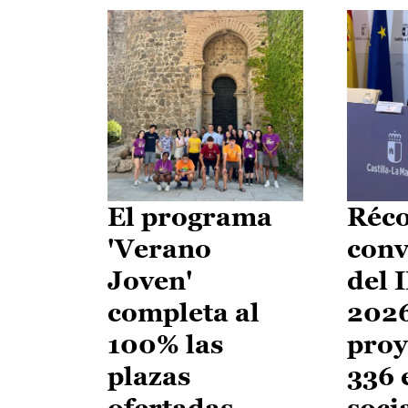
El programa
Réco
'Verano
conv
Joven'
del 
completa al
2026
100% las
proy
plazas
336 
ofertadas
soci