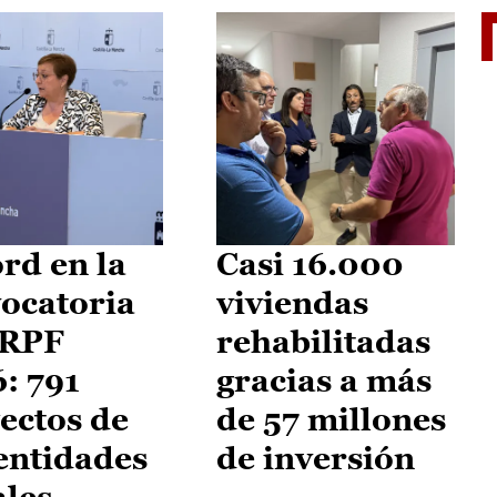
El je
rd en la
Casi 16.000
ocatoria
viviendas
IRPF
rehabilitadas
: 791
gracias a más
ectos de
de 57 millones
entidades
de inversión
ales