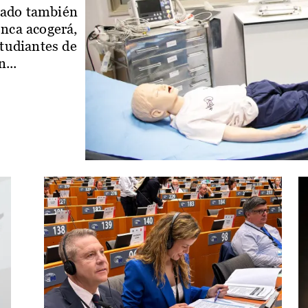
iado también
enca acogerá,
studiantes de
...