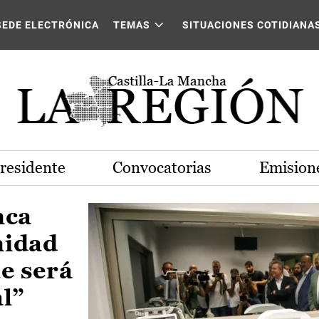
Castilla-La Mancha
SEDE ELECTRÓNICA
TEMAS
SITUACIONES COTIDIANA
Presidente
Convocatorias
Emisione
nca
nidad
e será
al”