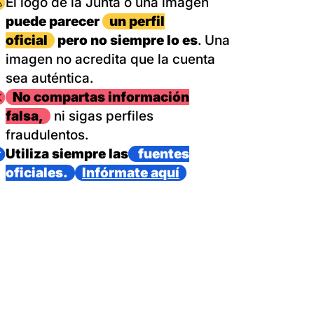
magen
El logo de la Junta o una imagen
puede parecer
un perfil
oficial
pero no siempre lo es
. Una
imagen no acredita que la cuenta
sea auténtica.
magen
No compartas información
falsa,
ni sigas perfiles
fraudulentos.
magen
Utiliza siempre las
fuentes
oficiales.
Infórmate aquí