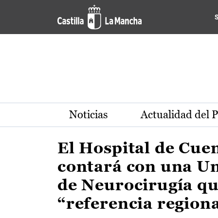
Actualidad de la región de 
Pasar al contenido principal
Noticias
Actualidad del 
El Hospital de Cue
contará con una U
de Neurocirugía qu
“referencia region