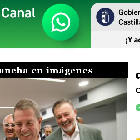
Mancha en imágenes
I