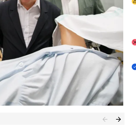
I
I
I
n de Cuenca (CESICU)