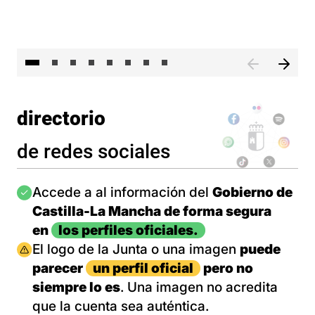
El 
directorio
de redes sociales
Imagen
Accede a al información del
Gobierno de
Castilla-La Mancha de forma segura
en
los perfiles oficiales.
Imagen
El logo de la Junta o una imagen
puede
parecer
un perfil oficial
pero no
siempre lo es
. Una imagen no acredita
que la cuenta sea auténtica.