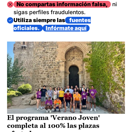
Imagen
No compartas información falsa,
ni
sigas perfiles fraudulentos.
Imagen
Utiliza siempre las
fuentes
oficiales.
Infórmate aquí
El programa 'Verano Joven'
completa al 100% las plazas