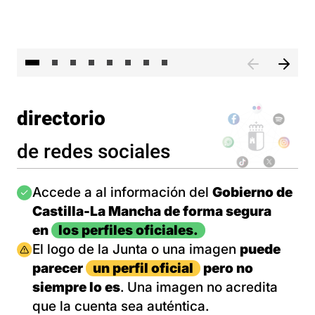
El 
directorio
de redes sociales
Imagen
Accede a al información del
Gobierno de
Castilla-La Mancha de forma segura
en
los perfiles oficiales.
Imagen
El logo de la Junta o una imagen
puede
parecer
un perfil oficial
pero no
siempre lo es
. Una imagen no acredita
que la cuenta sea auténtica.