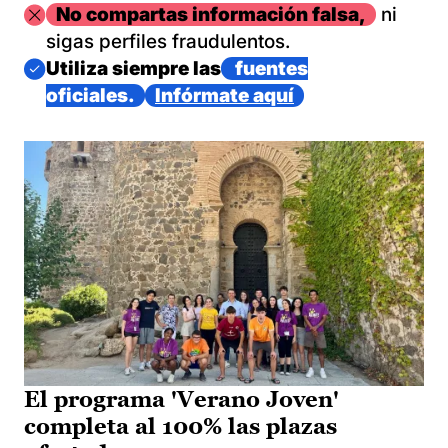
Imagen
No compartas información falsa,
ni
sigas perfiles fraudulentos.
Imagen
Utiliza siempre las
fuentes
oficiales.
Infórmate aquí
El programa 'Verano Joven'
completa al 100% las plazas