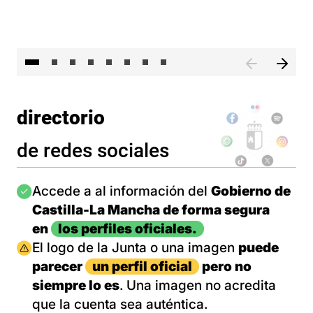
El 
directorio
de redes sociales
Imagen
Accede a al información del
Gobierno de
Castilla-La Mancha de forma segura
en
los perfiles oficiales.
Imagen
El logo de la Junta o una imagen
puede
parecer
un perfil oficial
pero no
siempre lo es
. Una imagen no acredita
que la cuenta sea auténtica.