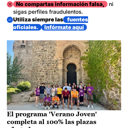
Imagen
No compartas información falsa,
ni
sigas perfiles fraudulentos.
Imagen
Utiliza siempre las
fuentes
oficiales.
Infórmate aquí
El programa 'Verano Joven'
completa al 100% las plazas