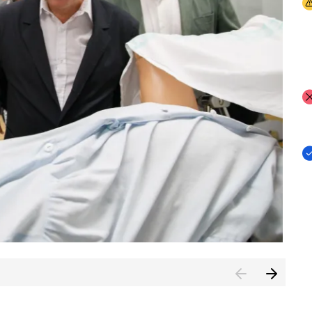
I
I
I
n de Cuenca (CESICU)