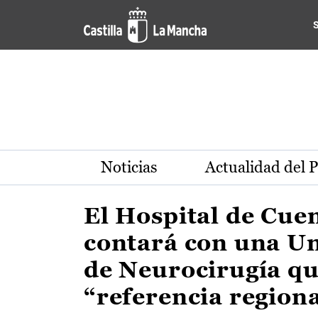
Actualidad de la región de 
Pasar al contenido principal
Noticias
Actualidad del 
El Hospital de Cue
contará con una U
de Neurocirugía qu
“referencia region