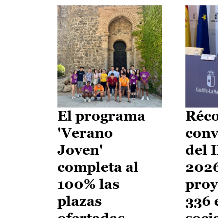
El programa
Réco
'Verano
conv
Joven'
del 
completa al
2026
100% las
proy
plazas
336 
ofertadas
soci