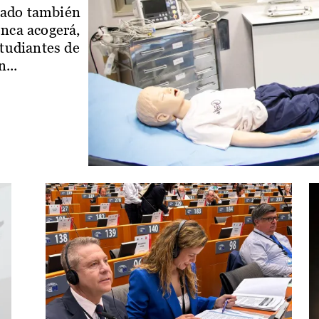
iado también
enca acogerá,
studiantes de
...