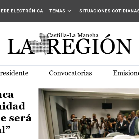
Castilla-La Mancha
SEDE ELECTRÓNICA
TEMAS
SITUACIONES COTIDIANA
Presidente
Convocatorias
Emisione
nca
nidad
e será
al”