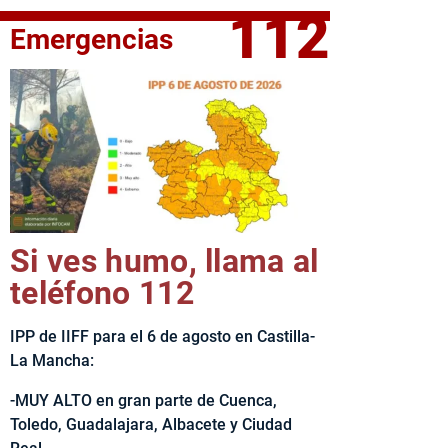
112
Emergencias
fe del Ejecutivo castellanomanchego, Emiliano García-Page, 
Si ves humo, llama al
teléfono 112
IPP de IIFF para el 6 de agosto en Castilla-
La Mancha:
-MUY ALTO en gran parte de Cuenca,
Toledo, Guadalajara, Albacete y Ciudad