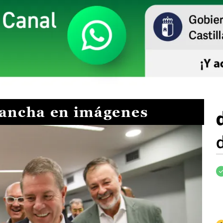
Mancha en imágenes
I