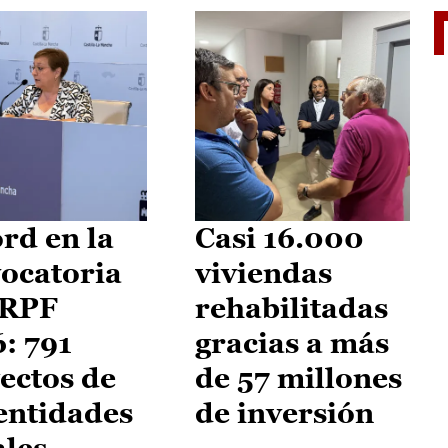
El je
rd en la
Casi 16.000
ocatoria
viviendas
IRPF
rehabilitadas
: 791
gracias a más
ectos de
de 57 millones
entidades
de inversión
ales