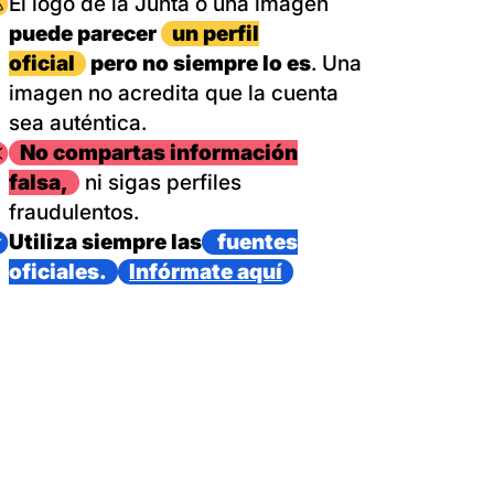
magen
El logo de la Junta o una imagen
puede parecer
un perfil
oficial
pero no siempre lo es
. Una
imagen no acredita que la cuenta
sea auténtica.
magen
No compartas información
falsa,
ni sigas perfiles
fraudulentos.
magen
Utiliza siempre las
fuentes
oficiales.
Infórmate aquí