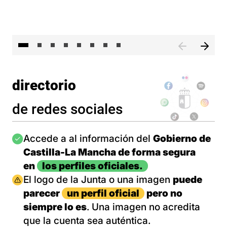
El 
directorio
de redes sociales
Imagen
Accede a al información del
Gobierno de
Castilla-La Mancha de forma segura
en
los perfiles oficiales.
Imagen
El logo de la Junta o una imagen
puede
parecer
un perfil oficial
pero no
siempre lo es
. Una imagen no acredita
que la cuenta sea auténtica.