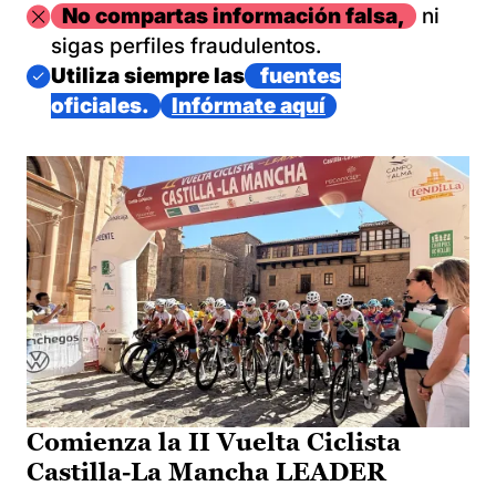
Imagen
No compartas información falsa,
ni
sigas perfiles fraudulentos.
Imagen
Utiliza siempre las
fuentes
oficiales.
Infórmate aquí
Comienza la II Vuelta Ciclista
Castilla-La Mancha LEADER