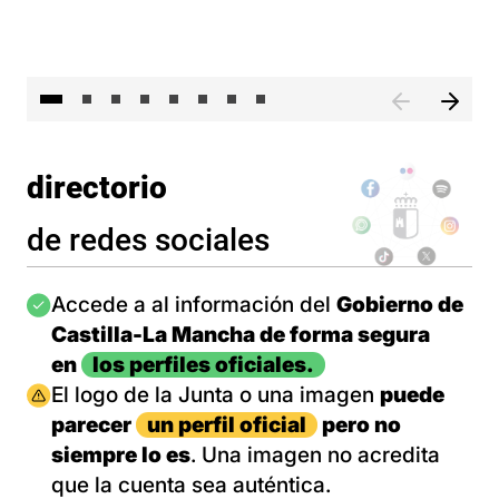
El 
directorio
de redes sociales
Imagen
Accede a al información del
Gobierno de
Castilla-La Mancha de forma segura
en
los perfiles oficiales.
Imagen
El logo de la Junta o una imagen
puede
parecer
un perfil oficial
pero no
siempre lo es
. Una imagen no acredita
que la cuenta sea auténtica.