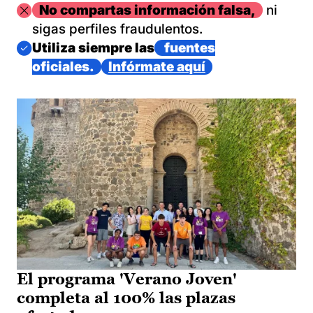
Imagen
No compartas información falsa,
ni
sigas perfiles fraudulentos.
Imagen
Utiliza siempre las
fuentes
oficiales.
Infórmate aquí
El programa 'Verano Joven'
completa al 100% las plazas