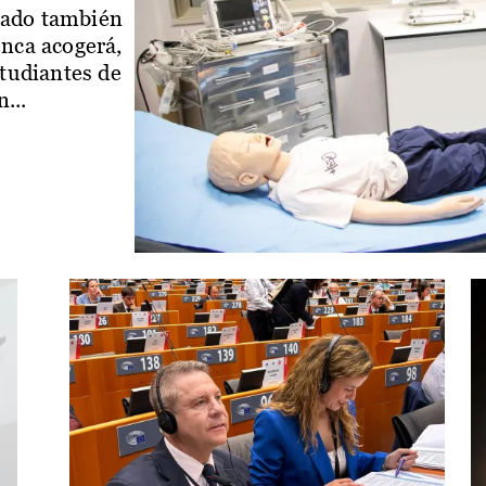
iado también
enca acogerá,
studiantes de
...