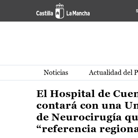
Actualidad de la región de 
Pasar al contenido principal
Noticias
Actualidad del 
El Hospital de Cue
contará con una U
de Neurocirugía qu
“referencia region