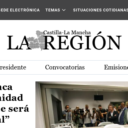
Castilla-La Mancha
SEDE ELECTRÓNICA
TEMAS
SITUACIONES COTIDIANA
Presidente
Convocatorias
Emisione
nca
nidad
e será
al”