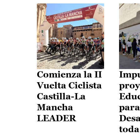
Comienza la II
Impu
Vuelta Ciclista
proy
Castilla-La
Edu
Mancha
para
LEADER
Desa
toda