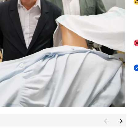
I
I
I
n de Cuenca (CESICU)