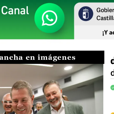
Mancha en imágenes
I