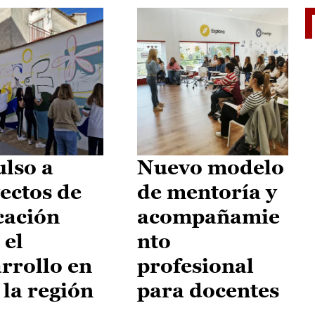
El je
lso a
Nuevo modelo
ectos de
de mentoría y
cación
acompañamie
 el
nto
rrollo en
profesional
 la región
para docentes