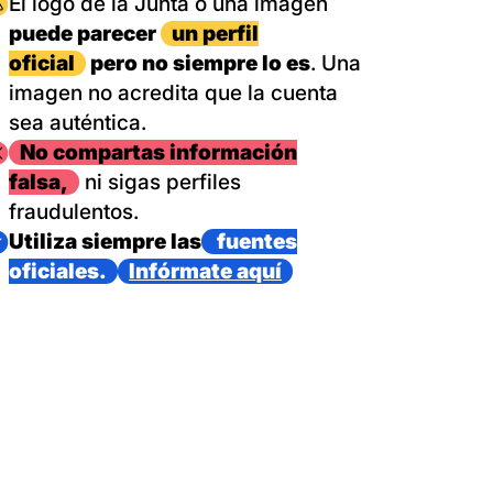
magen
El logo de la Junta o una imagen
puede parecer
un perfil
oficial
pero no siempre lo es
. Una
imagen no acredita que la cuenta
sea auténtica.
magen
No compartas información
falsa,
ni sigas perfiles
fraudulentos.
magen
Utiliza siempre las
fuentes
oficiales.
Infórmate aquí