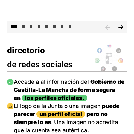
El 
directorio
de redes sociales
Imagen
Accede a al información del
Gobierno de
Castilla-La Mancha de forma segura
en
los perfiles oficiales.
Imagen
El logo de la Junta o una imagen
puede
parecer
un perfil oficial
pero no
siempre lo es
. Una imagen no acredita
que la cuenta sea auténtica.