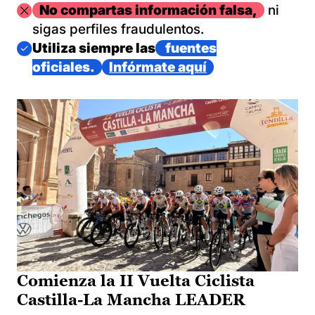
Imagen
No compartas información falsa,
ni
sigas perfiles fraudulentos.
Imagen
Utiliza siempre las
fuentes
oficiales.
Infórmate aquí
Comienza la II Vuelta Ciclista
Castilla-La Mancha LEADER