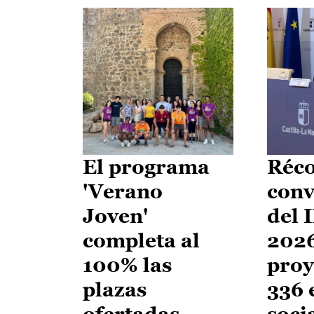
El programa
Réco
'Verano
conv
Joven'
del 
completa al
2026
100% las
proy
plazas
336 
ofertadas
soci