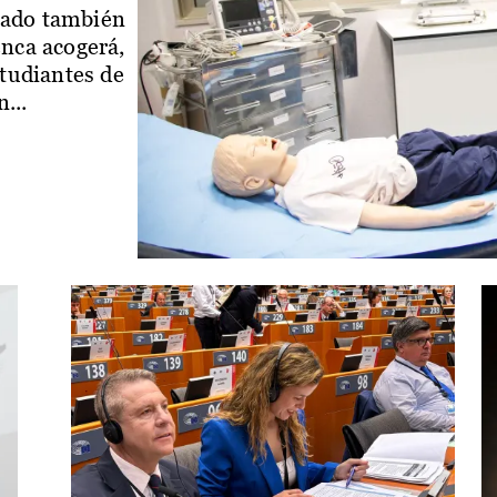
iado también
enca acogerá,
studiantes de
...