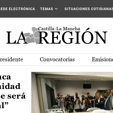
Castilla-La Mancha
SEDE ELECTRÓNICA
TEMAS
SITUACIONES COTIDIANA
Presidente
Convocatorias
Emisione
nca
nidad
e será
al”