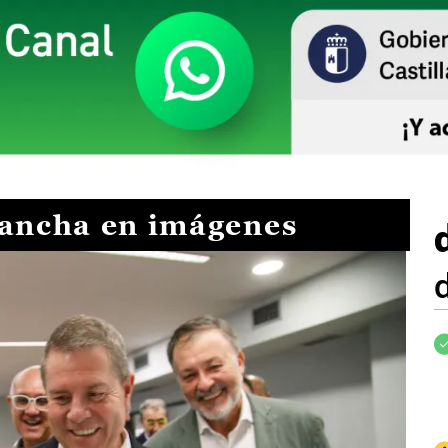
Mancha en imágenes
I