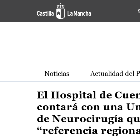
Actualidad de la región de 
Pasar al contenido principal
Noticias
Actualidad del 
El Hospital de Cue
contará con una U
de Neurocirugía qu
“referencia region