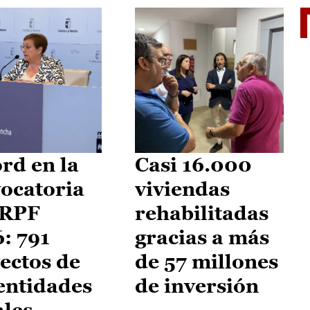
El je
rd en la
Casi 16.000
ocatoria
viviendas
IRPF
rehabilitadas
: 791
gracias a más
ectos de
de 57 millones
entidades
de inversión
ales