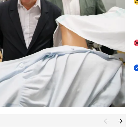
I
I
I
n de Cuenca (CESICU)