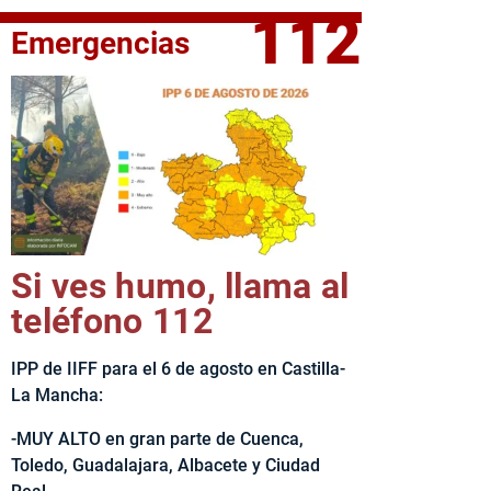
112
Emergencias
fe del Ejecutivo castellanomanchego, Emiliano García-Page, 
Si ves humo, llama al
teléfono 112
IPP de IIFF para el 6 de agosto en Castilla-
La Mancha:
-MUY ALTO en gran parte de Cuenca,
Toledo, Guadalajara, Albacete y Ciudad