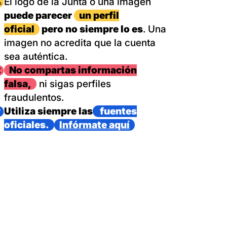
magen
El logo de la Junta o una imagen
puede parecer
un perfil
oficial
pero no siempre lo es
. Una
imagen no acredita que la cuenta
sea auténtica.
magen
No compartas información
falsa,
ni sigas perfiles
fraudulentos.
magen
Utiliza siempre las
fuentes
oficiales.
Infórmate aquí