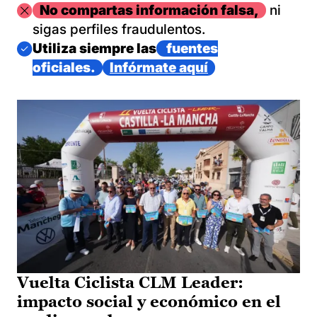
Imagen
No compartas información falsa,
ni
sigas perfiles fraudulentos.
Imagen
Utiliza siempre las
fuentes
oficiales.
Infórmate aquí
Vuelta Ciclista CLM Leader:
impacto social y económico en el