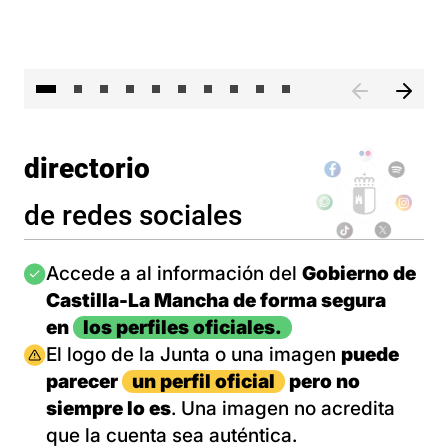
II 
directorio
de redes sociales
Imagen
Accede a al información del
Gobierno de
Castilla-La Mancha de forma segura
en
los perfiles oficiales.
Imagen
El logo de la Junta o una imagen
puede
parecer
un perfil oficial
pero no
siempre lo es
. Una imagen no acredita
que la cuenta sea auténtica.