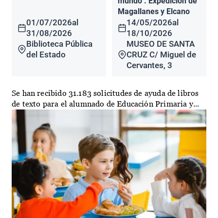
mundo". Expedición de
Magallanes y Elcano
01/07/2026
al
14/05/2026
al
31/08/2026
18/10/2026
Biblioteca Pública
MUSEO DE SANTA
del Estado
CRUZ C/ Miguel de
Cervantes, 3
Se han recibido 31.183 solicitudes de ayuda de libros
de texto para el alumnado de Educación Primaria y...