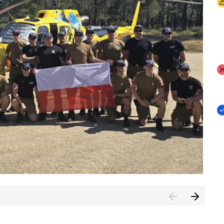
I
I
I
rcambiar por tercer año consecutivo formación y experienci