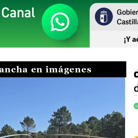
Mancha en imágenes
I