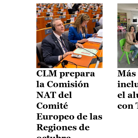
CLM prepara
Más 
la Comisión
incl
NAT del
el a
Comité
con
Europeo de las
Regiones de
octubre