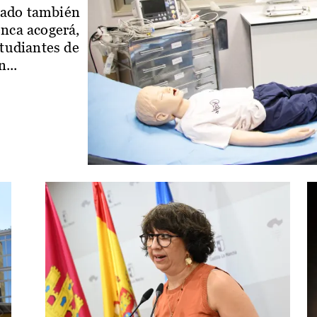
iado también
enca acogerá,
studiantes de
...