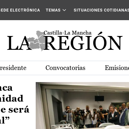
Castilla-La Mancha
SEDE ELECTRÓNICA
TEMAS
SITUACIONES COTIDIANA
Presidente
Convocatorias
Emisione
nca
nidad
e será
al”