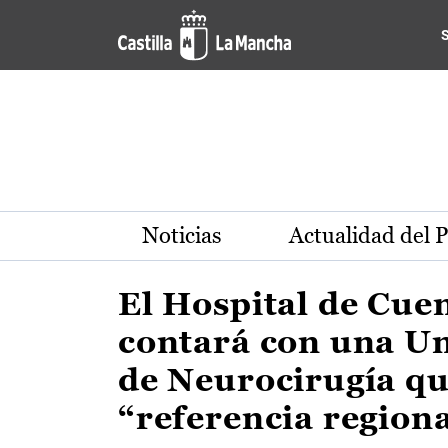
Actualidad de la región de 
Pasar al contenido principal
Noticias
Actualidad del 
El Hospital de Cue
contará con una U
de Neurocirugía qu
“referencia region