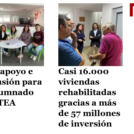
II Vu
apoyo e
Casi 16.000
usión para
viviendas
lumnado
rehabilitadas
 TEA
gracias a más
de 57 millones
de inversión