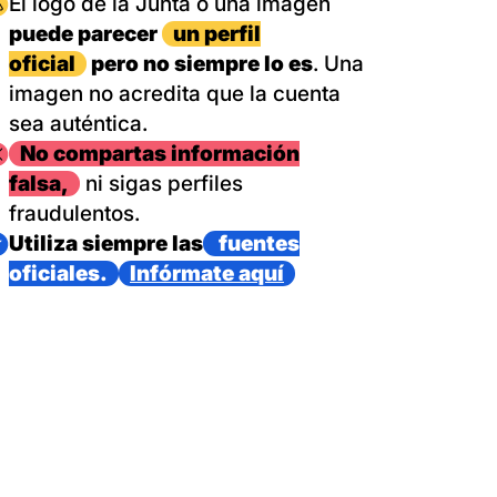
magen
El logo de la Junta o una imagen
puede parecer
un perfil
oficial
pero no siempre lo es
. Una
imagen no acredita que la cuenta
sea auténtica.
magen
No compartas información
falsa,
ni sigas perfiles
fraudulentos.
magen
Utiliza siempre las
fuentes
oficiales.
Infórmate aquí
as con un dispositivo internacional de bomberos forestales,