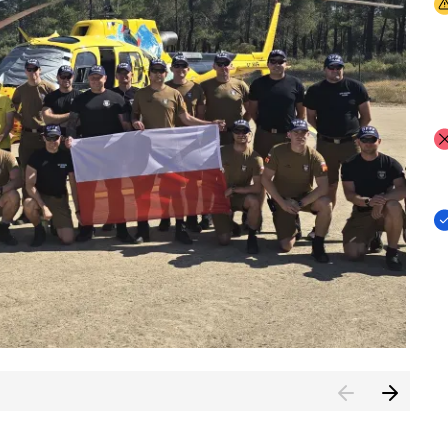
I
I
I
rcambiar por tercer año consecutivo formación y experienci