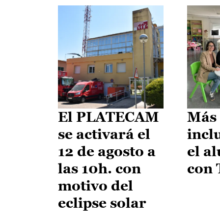
El PLATECAM
Más 
se activará el
incl
12 de agosto a
el a
las 10h. con
con
motivo del
eclipse solar