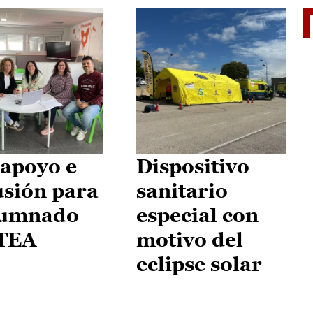
II Vu
apoyo e
Dispositivo
usión para
sanitario
lumnado
especial con
 TEA
motivo del
eclipse solar