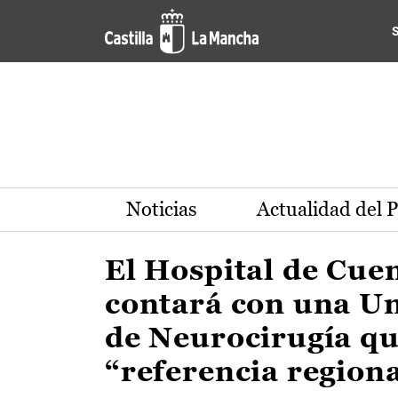
Actualidad de la región de 
Pasar al contenido principal
Noticias
Actualidad del 
El Hospital de Cue
contará con una U
de Neurocirugía qu
“referencia region