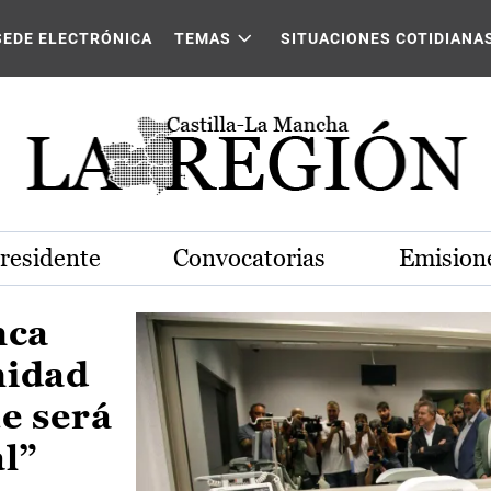
Castilla-La Mancha
SEDE ELECTRÓNICA
TEMAS
SITUACIONES COTIDIANA
Presidente
Convocatorias
Emisione
nca
nidad
e será
al”