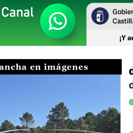
Mancha en imágenes
I