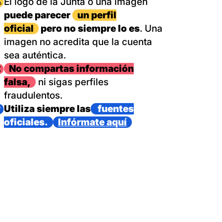
magen
El logo de la Junta o una imagen
puede parecer
un perfil
oficial
pero no siempre lo es
. Una
imagen no acredita que la cuenta
sea auténtica.
magen
No compartas información
falsa,
ni sigas perfiles
fraudulentos.
magen
Utiliza siempre las
fuentes
oficiales.
Infórmate aquí
as con un dispositivo internacional de bomberos forestales,