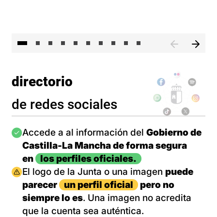
II 
directorio
de redes sociales
Imagen
Accede a al información del
Gobierno de
Castilla-La Mancha de forma segura
en
los perfiles oficiales.
Imagen
El logo de la Junta o una imagen
puede
parecer
un perfil oficial
pero no
siempre lo es
. Una imagen no acredita
que la cuenta sea auténtica.