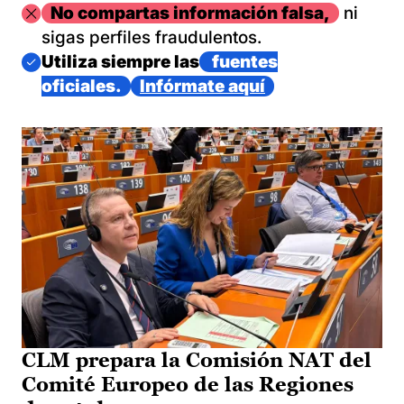
Imagen
No compartas información falsa,
ni
sigas perfiles fraudulentos.
Imagen
Utiliza siempre las
fuentes
oficiales.
Infórmate aquí
CLM prepara la Comisión NAT del
Comité Europeo de las Regiones