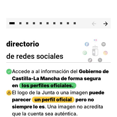
II 
directorio
de redes sociales
Imagen
Accede a al información del
Gobierno de
Castilla-La Mancha de forma segura
en
los perfiles oficiales.
Imagen
El logo de la Junta o una imagen
puede
parecer
un perfil oficial
pero no
siempre lo es
. Una imagen no acredita
que la cuenta sea auténtica.