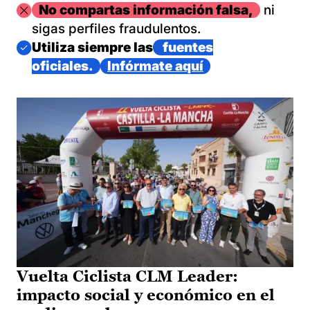
Imagen
No compartas información falsa,
ni
sigas perfiles fraudulentos.
Imagen
Utiliza siempre las
fuentes
oficiales.
Infórmate aquí
Vuelta Ciclista CLM Leader:
impacto social y económico en el