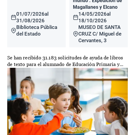
mundo". Expedición de
Magallanes y Elcano
01/07/2026
al
14/05/2026
al
31/08/2026
18/10/2026
Biblioteca Pública
MUSEO DE SANTA
del Estado
CRUZ C/ Miguel de
Cervantes, 3
Se han recibido 31.183 solicitudes de ayuda de libros
de texto para el alumnado de Educación Primaria y...