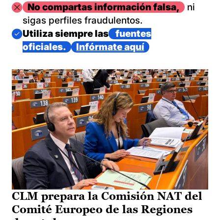
Imagen
No compartas información falsa,
ni
sigas perfiles fraudulentos.
Imagen
Utiliza siempre las
fuentes
oficiales.
Infórmate aquí
CLM prepara la Comisión NAT del
Comité Europeo de las Regiones