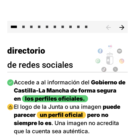
II 
directorio
de redes sociales
Imagen
Accede a al información del
Gobierno de
Castilla-La Mancha de forma segura
en
los perfiles oficiales.
Imagen
El logo de la Junta o una imagen
puede
parecer
un perfil oficial
pero no
siempre lo es
. Una imagen no acredita
que la cuenta sea auténtica.