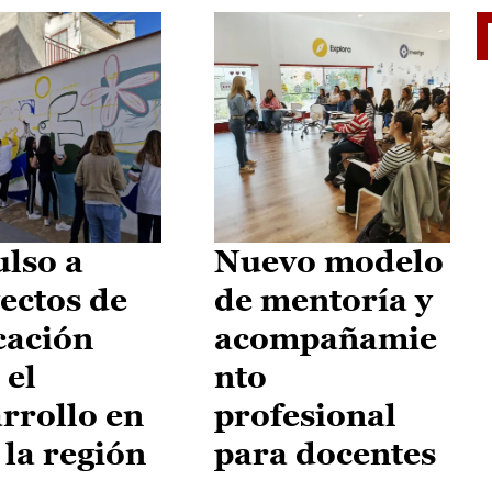
El je
lso a
Nuevo modelo
ectos de
de mentoría y
cación
acompañamie
 el
nto
rrollo en
profesional
 la región
para docentes