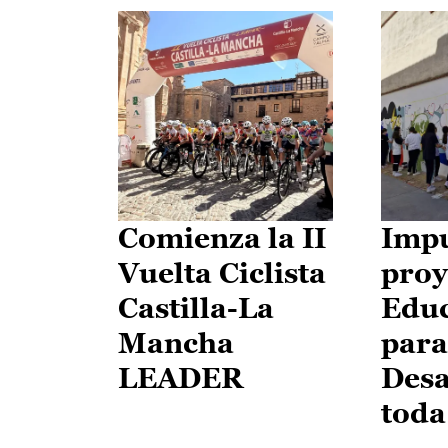
Comienza la II
Impu
Vuelta Ciclista
proy
Castilla-La
Edu
Mancha
para
LEADER
Desa
toda