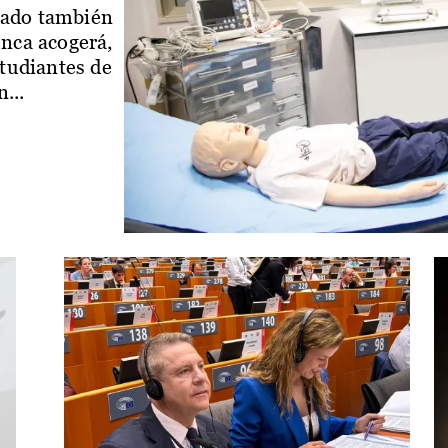
iado también
enca acogerá,
studiantes de
...