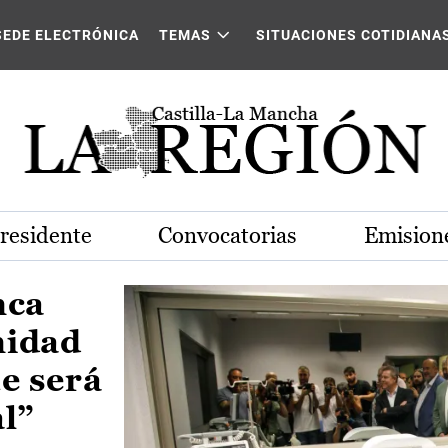
Castilla-La Mancha
SEDE ELECTRÓNICA
TEMAS
SITUACIONES COTIDIANA
Presidente
Convocatorias
Emisione
nca
nidad
e será
al”