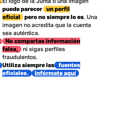
magen
El logo de la Junta o una imagen
puede parecer
un perfil
oficial
pero no siempre lo es
. Una
imagen no acredita que la cuenta
sea auténtica.
magen
No compartas información
falsa,
ni sigas perfiles
fraudulentos.
magen
Utiliza siempre las
fuentes
oficiales.
Infórmate aquí