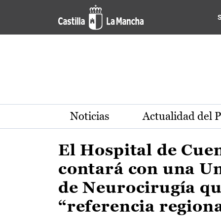
Actualidad de la región de 
Pasar al contenido principal
Noticias
Actualidad del 
El Hospital de Cue
contará con una U
de Neurocirugía qu
“referencia region