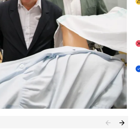
I
I
I
n de Cuenca (CESICU)