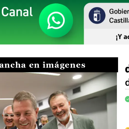
Mancha en imágenes
I