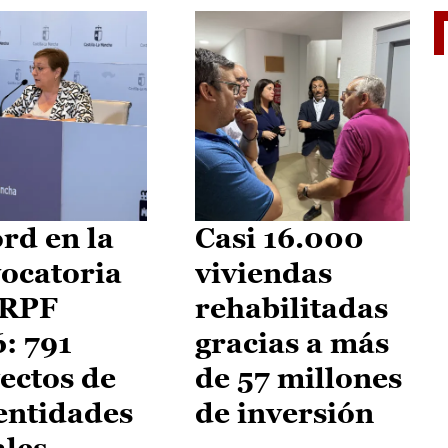
El je
rd en la
Casi 16.000
ocatoria
viviendas
IRPF
rehabilitadas
: 791
gracias a más
ectos de
de 57 millones
entidades
de inversión
ales