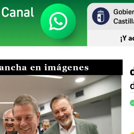
Mancha en imágenes
I