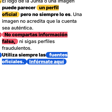
magen
El logo de la Junta o una imagen
puede parecer
un perfil
oficial
pero no siempre lo es
. Una
imagen no acredita que la cuenta
sea auténtica.
magen
No compartas información
falsa,
ni sigas perfiles
fraudulentos.
magen
Utiliza siempre las
fuentes
oficiales.
Infórmate aquí