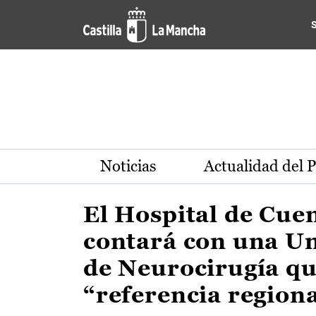
Actualidad de la región de 
Pasar al contenido principal
Noticias
Actualidad del 
El Hospital de Cue
contará con una U
de Neurocirugía qu
“referencia region