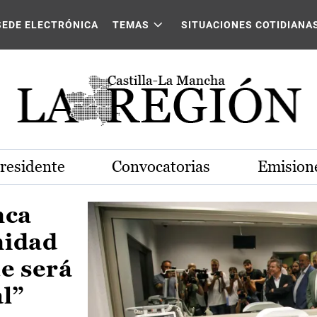
Castilla-La Mancha
SEDE ELECTRÓNICA
TEMAS
SITUACIONES COTIDIANA
Presidente
Convocatorias
Emisione
nca
nidad
e será
al”