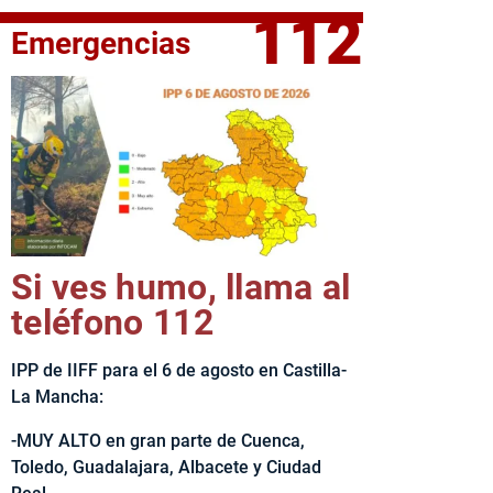
112
Emergencias
fe del Ejecutivo castellanomanchego, Emiliano García-Page, 
Si ves humo, llama al
teléfono 112
IPP de IIFF para el 6 de agosto en Castilla-
La Mancha:
-MUY ALTO en gran parte de Cuenca,
Toledo, Guadalajara, Albacete y Ciudad