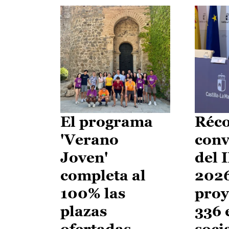
El programa
Réco
'Verano
conv
Joven'
del 
completa al
2026
100% las
proy
plazas
336 
ofertadas
soci