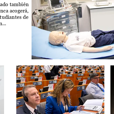
iado también
enca acogerá,
studiantes de
...