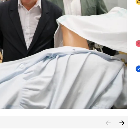
I
I
I
n de Cuenca (CESICU)