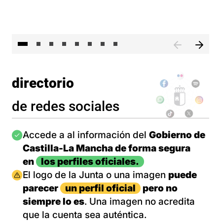
El 
directorio
de redes sociales
Imagen
Accede a al información del
Gobierno de
Castilla-La Mancha de forma segura
en
los perfiles oficiales.
Imagen
El logo de la Junta o una imagen
puede
parecer
un perfil oficial
pero no
siempre lo es
. Una imagen no acredita
que la cuenta sea auténtica.