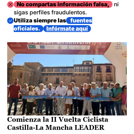
Imagen
No compartas información falsa,
ni
sigas perfiles fraudulentos.
Imagen
Utiliza siempre las
fuentes
oficiales.
Infórmate aquí
Comienza la II Vuelta Ciclista
Castilla-La Mancha LEADER