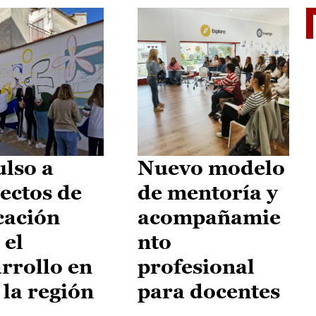
El je
lso a
Nuevo modelo
ectos de
de mentoría y
cación
acompañamie
 el
nto
rrollo en
profesional
 la región
para docentes