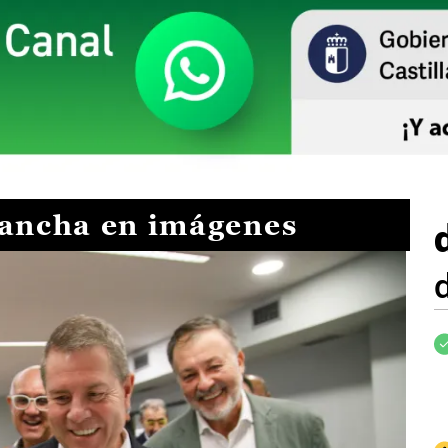
Mancha en imágenes
I