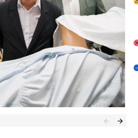
I
I
I
n de Cuenca (CESICU)