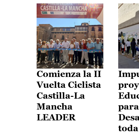
Comienza la II
Impu
Vuelta Ciclista
proy
Castilla-La
Edu
Mancha
para
LEADER
Desa
toda