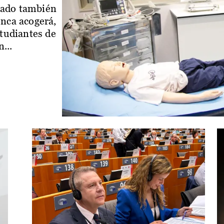
iado también
enca acogerá,
studiantes de
...