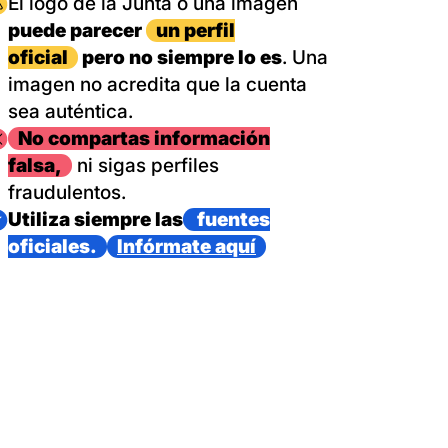
magen
El logo de la Junta o una imagen
puede parecer
un perfil
oficial
pero no siempre lo es
. Una
imagen no acredita que la cuenta
sea auténtica.
magen
No compartas información
falsa,
ni sigas perfiles
fraudulentos.
magen
Utiliza siempre las
fuentes
oficiales.
Infórmate aquí