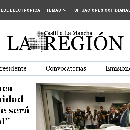
Castilla-La Mancha
SEDE ELECTRÓNICA
TEMAS
SITUACIONES COTIDIANA
Presidente
Convocatorias
Emisione
nca
nidad
e será
al”