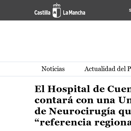
Actualidad de la región de 
Pasar al contenido principal
Noticias
Actualidad del 
El Hospital de Cue
contará con una U
de Neurocirugía qu
“referencia region