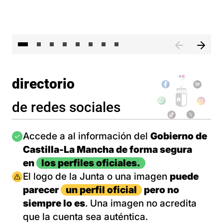
El 
directorio
de redes sociales
Imagen
Accede a al información del
Gobierno de
Castilla-La Mancha de forma segura
en
los perfiles oficiales.
Imagen
El logo de la Junta o una imagen
puede
parecer
un perfil oficial
pero no
siempre lo es
. Una imagen no acredita
que la cuenta sea auténtica.