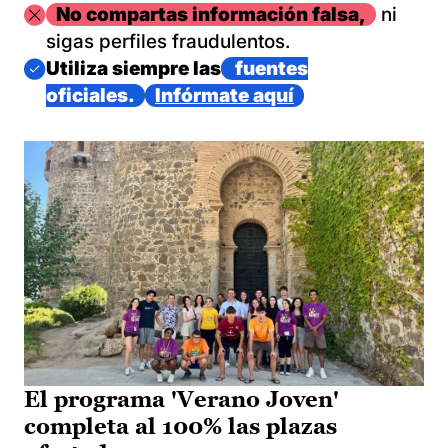
Imagen
No compartas información falsa,
ni
sigas perfiles fraudulentos.
Imagen
Utiliza siempre las
fuentes
oficiales.
Infórmate aquí
El programa 'Verano Joven'
completa al 100% las plazas