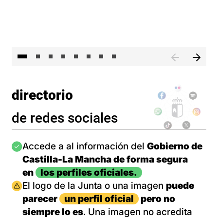
El presidente de Castilla-La Mancha, Emiliano García-Pa
El 
directorio
de redes sociales
Imagen
Accede a al información del
Gobierno de
Castilla-La Mancha de forma segura
en
los perfiles oficiales.
Imagen
El logo de la Junta o una imagen
puede
parecer
un perfil oficial
pero no
siempre lo es
. Una imagen no acredita