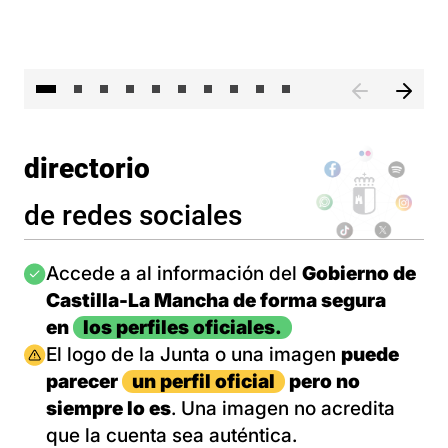
II 
directorio
de redes sociales
Imagen
Accede a al información del
Gobierno de
Castilla-La Mancha de forma segura
en
los perfiles oficiales.
Imagen
El logo de la Junta o una imagen
puede
parecer
un perfil oficial
pero no
siempre lo es
. Una imagen no acredita
que la cuenta sea auténtica.