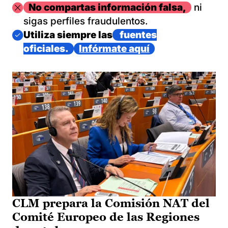
Imagen
No compartas información falsa,
ni
sigas perfiles fraudulentos.
Imagen
Utiliza siempre las
fuentes
oficiales.
Infórmate aquí
CLM prepara la Comisión NAT del
Comité Europeo de las Regiones