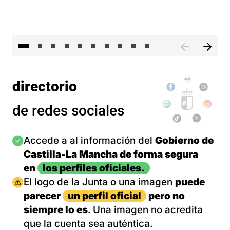
II 
directorio
de redes sociales
Imagen
Accede a al información del
Gobierno de
Castilla-La Mancha de forma segura
en
los perfiles oficiales.
Imagen
El logo de la Junta o una imagen
puede
parecer
un perfil oficial
pero no
siempre lo es
. Una imagen no acredita
que la cuenta sea auténtica.