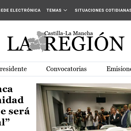
Castilla-La Mancha
SEDE ELECTRÓNICA
TEMAS
SITUACIONES COTIDIANA
Presidente
Convocatorias
Emisione
nca
nidad
e será
al”