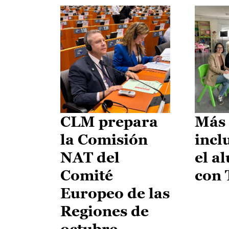
CLM prepara
Más 
la Comisión
incl
NAT del
el a
Comité
con
Europeo de las
Regiones de
octubre