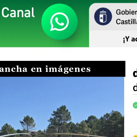
Mancha en imágenes
I