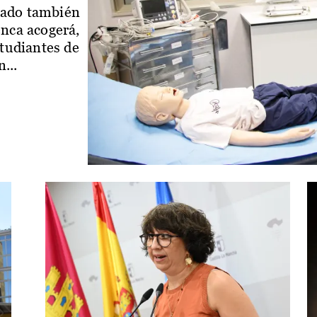
iado también
enca acogerá,
studiantes de
...