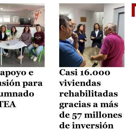
II Vu
apoyo e
Casi 16.000
usión para
viviendas
lumnado
rehabilitadas
 TEA
gracias a más
de 57 millones
de inversión