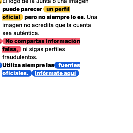
magen
El logo de la Junta o una imagen
puede parecer
un perfil
oficial
pero no siempre lo es
. Una
imagen no acredita que la cuenta
sea auténtica.
magen
No compartas información
falsa,
ni sigas perfiles
fraudulentos.
magen
Utiliza siempre las
fuentes
oficiales.
Infórmate aquí
as con un dispositivo internacional de bomberos forestales,