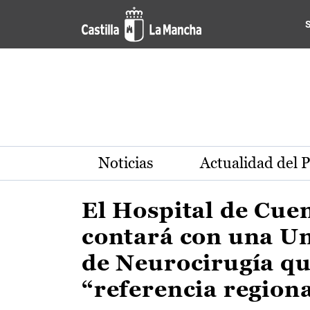
Actualidad de la región de 
Pasar al contenido principal
Noticias
Actualidad del 
El Hospital de Cue
contará con una U
de Neurocirugía qu
“referencia region