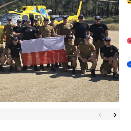
I
I
I
rcambiar por tercer año consecutivo formación y experienci