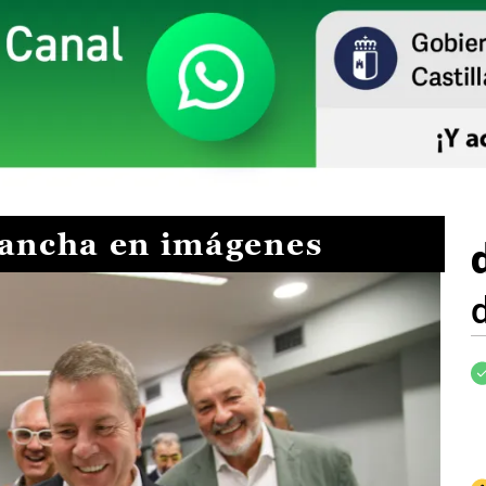
Mancha en imágenes
I