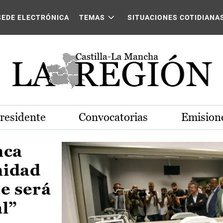
Castilla-La Mancha
SEDE ELECTRÓNICA
TEMAS
SITUACIONES COTIDIANA
Presidente
Convocatorias
Emisione
nca
nidad
e será
al”