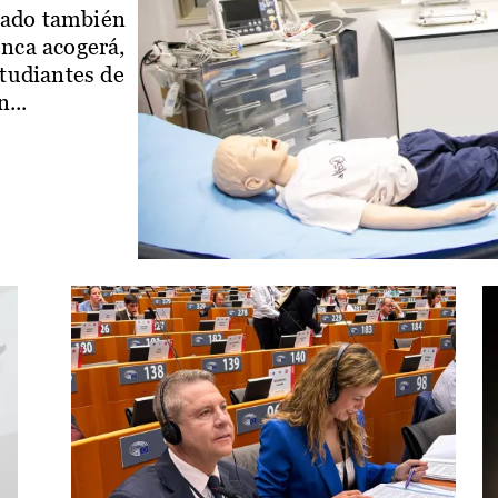
iado también
enca acogerá,
studiantes de
...