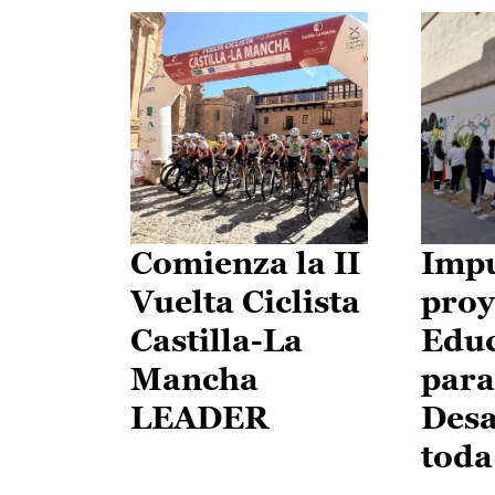
Comienza la II
Impu
Vuelta Ciclista
proy
Castilla-La
Edu
Mancha
para
LEADER
Desa
toda