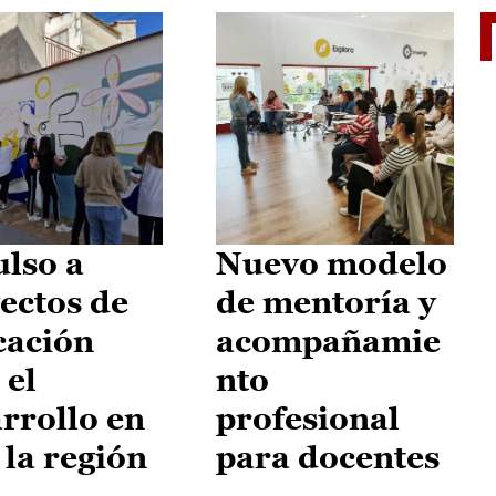
El je
lso a
Nuevo modelo
ectos de
de mentoría y
cación
acompañamie
 el
nto
rrollo en
profesional
 la región
para docentes