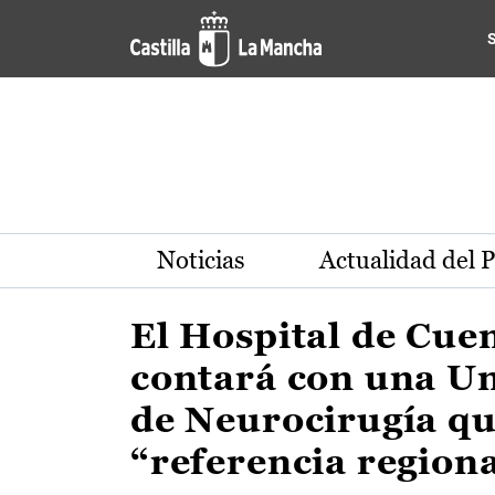
Actualidad de la región de 
Pasar al contenido principal
Noticias
Actualidad del 
El Hospital de Cue
contará con una U
de Neurocirugía qu
“referencia region