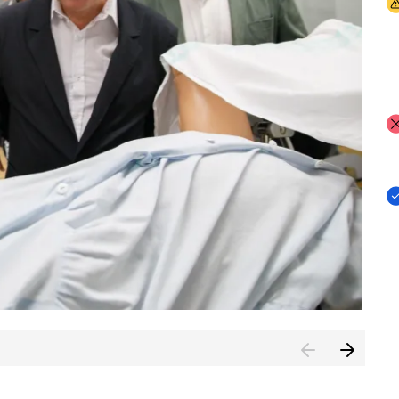
I
I
I
n de Cuenca (CESICU)