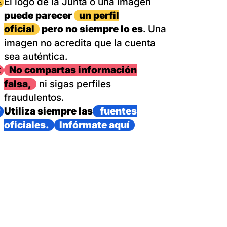
magen
El logo de la Junta o una imagen
puede parecer
un perfil
oficial
pero no siempre lo es
. Una
imagen no acredita que la cuenta
sea auténtica.
magen
No compartas información
falsa,
ni sigas perfiles
fraudulentos.
magen
Utiliza siempre las
fuentes
oficiales.
Infórmate aquí