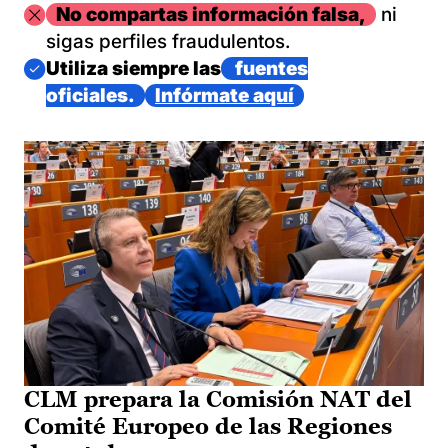
Imagen
No compartas información falsa,
ni
sigas perfiles fraudulentos.
Imagen
Utiliza siempre las
fuentes
oficiales.
Infórmate aquí
CLM prepara la Comisión NAT del
Comité Europeo de las Regiones