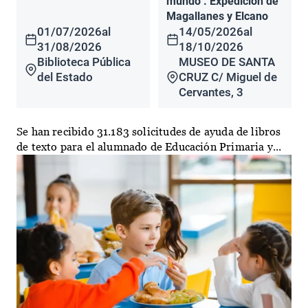
mundo". Expedición de
Magallanes y Elcano
01/07/2026
al
14/05/2026
al
31/08/2026
18/10/2026
Biblioteca Pública
MUSEO DE SANTA
del Estado
CRUZ C/ Miguel de
Cervantes, 3
Se han recibido 31.183 solicitudes de ayuda de libros
de texto para el alumnado de Educación Primaria y...