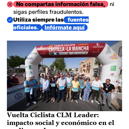
Imagen
No compartas información falsa,
ni
sigas perfiles fraudulentos.
Imagen
Utiliza siempre las
fuentes
oficiales.
Infórmate aquí
Vuelta Ciclista CLM Leader:
impacto social y económico en el