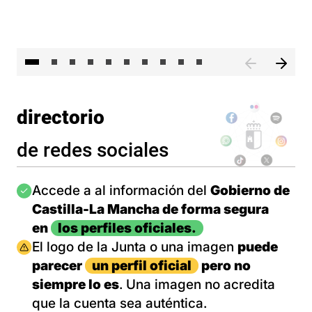
II 
directorio
de redes sociales
Imagen
Accede a al información del
Gobierno de
Castilla-La Mancha de forma segura
en
los perfiles oficiales.
Imagen
El logo de la Junta o una imagen
puede
parecer
un perfil oficial
pero no
siempre lo es
. Una imagen no acredita
que la cuenta sea auténtica.